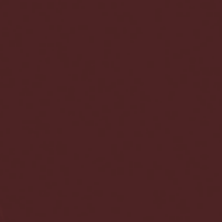
Как выбрать игровой
автомат на пинко казино
официальный сайт?
Как выбрать игровой
автомат на пинко казино
официальный сайт?
Выбор игрового автомата на официальном сайте Пинко
казино может стать настоящим испытанием для новичка. В
этом руководстве мы расскажем, на что обратить внимание
при выборе слота, чтобы сделать процесс увлекательным и