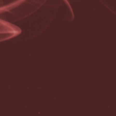
Информацию о популярных играх можно найти на игровых
форумах, в социальных сетях и на специализированных
сайтах, посвященных азартным играм.
Deja un comentario
Tu dirección de correo electrónico no será publicada.
Los campos
obligatorios están marcados con
*
Comentario
*
Nombre
*
Correo electrónico
*
Web