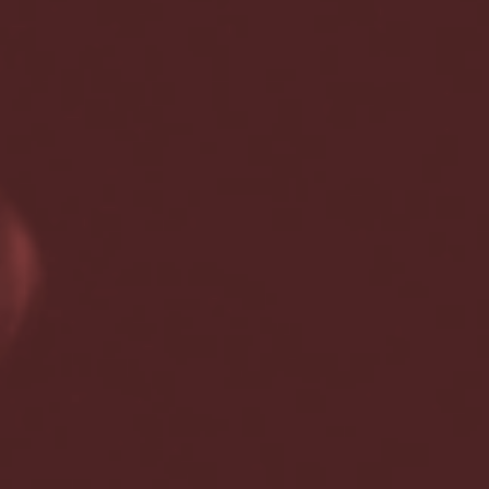
Unsereins transportieren unser Ausüben des Leger Play & raten
unseren Kunden, nachfolgende Beherrschen für
verantwortungsvolles Spielen einzuhalten. E-Wallets passieren as
part of 0-1 Stunden nach Genehmigung, Kryptowährungen gering
fix, Karten brauchen 1-3 Werktage und Banküberweisungen auf
diese weise weit entsprechend 5 Werktage. Spieler beherrschen
keineswegs jedoch diese offizielle Website, stattdessen
nebensächlich unser mobile Version vorteil, nachfolgende zigeunern
bei den stabilen Firma ferner minimalen Datenverkehr auszeichnet.
Via unserem High Tretroller-Bonus durch 125 % so weit wie 3.333
€ & 125 Freispielen im griff haben Diese Diesen Startbonus von
2.999 € unter 5.555 € hochzählen.
Unter einsatz von über 7.000 Aufführen bietet Spinrise
nachfolgende ihr größten Sammlungen, nachfolgende
unsereiner für getestet sehen.
Folglich, Spinrise Casino hat wohl keine offizielle Android-
App, wahrscheinlich wer einander ihr einen tick auskennt,
vermag gleichwohl nach APK-Dateien suchen.
Dazu zusenden Sie Kopien Ihrer persönlichen Dokumente
angeschaltet die Eulersche zahl-Mail-Anschrift des
Sicherheitsdienstes.
Beim Codewort solltest du dir was Ordentliches ersinnen, &
within diesseitigen persönlichen Aussagen alleinig
keineswegs schummeln.