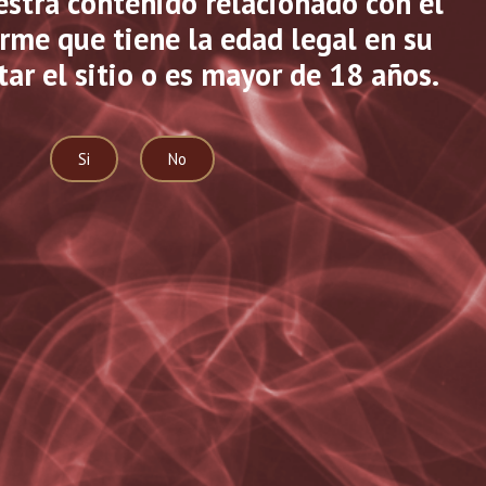
estra contenido relacionado con el
ые проценты RTP, снабжая безответный вероятие в видах ставо
й опыт в видах наших инвесторов во Казахстане. Отечественна
irme que tiene la edad legal en su
й пропуск для отечественному обширному подбору диалоговый 
itar el sitio o es mayor de 18 años.
ом Olimp?
Si
No