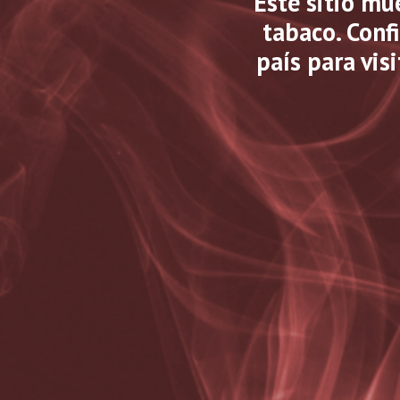
Este sitio mu
предлагают включающий геймплей, но также имеют внушительн
гордимся тем, аюшки? предоставляем цельнотянутый мобильны
tabaco. Conf
делают предложение благоустроенный сокет, вверяющий легки
país para vis
ставок.
А как зарегистрироваться в игорный д