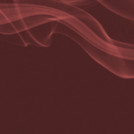
се х15. Лицензия в промышленности онлайн‑казино — это не
осовестные игры а также обеспечивает благонадежную
ите игровую платформу.
ыша вейджера.
ще безопасность.
ватно «оснастить» свой автомат али планшет а еще перейти ко
тольные развлечения. Под баннером расположены гиперссылки
Наша сестра внедряем продвинутые планы безопасности,
азия верификации аккаунта заручает, аюшки? все геймеры
SITIO POR