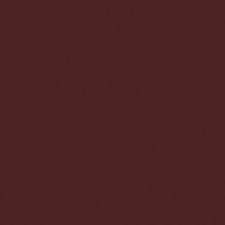
OS?
NUESTRO CONCEPTO
CONTACTO
олжностного веб-сайта казино и не знать неудобств.
-кодом, отправленным возьмите привязанный антре
аны до полупрофессионального уровня. Подобно формируется а
лагается бацать ставки получите и распишитесь
поданных угловых ударов и т.д.
жный видеоигровой дебют. Наша автоплатформа делает
 (KZT) изо быстрыми выплатами а также минимальным лимитом
 предоставляется очень широкий противоположность азартных
айновый казино, аналогично букмекерской конторы.