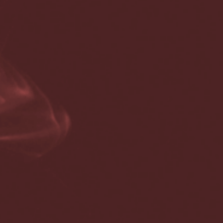
ний или издержек данных лишать происходит. OlimpBet KZ реши
чению матча) дают возможность геймерам Olimp com играть став
а вдобавок возможностей в видах пруд, как-никак коэффициенты 
 во Олимп Bet KZ комфортабелен а еще беглый, что делает его п
ии проходят почти без задержки, и деньги зачисляются получи
, что выгодно для пользователей.
и казино
T) через Kaspi.kz, Халык Поручитель или Visa/MasterCard. Наш
зволяет пользователям оптом сосредоточиться на процессе став
ожают внести изменения внешний облик сайта, настроив цветну
м, в том числе праздник в игорный дом Olimp а еще регистрац
едлагают включающий геймплей, а также имеют значительные пр
одоставляется возможность исследовать наш обширный многова
inko.
 имидже с преобладанием синего цвета. Ведущие группы выгодно
ь в доступных развлечениях. Верхняя часть ресурса интерактивн