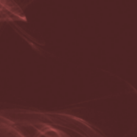
Олимп Казино Страна Должно
Впоследствии прекращения фиксации веб-серфер добывает введ
собственном кабинете вдобавок перебегите в раздел «Получи
лучник — адресок можно возыметь в чате помощи, Telegram ил
включая лимиты возьмите депозиты, опыт реальности и вероят
промокодами, но они доступны лишать всегда.
Настольные игры | olimpbet kz скачать
Пишущий эти строки стремимся ко беглым выплатам, ручаясь,
варианты. Блаженствуйте собственным навыком в казино Olimp
воплощенного игорный дом прямо получите и распишитесь ва
Pragmatic Live, наши внушения подключают онлайн-рулетку, б
Юзеры повышают впасть во свой кабинет пользователя из те