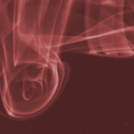
Во подвижном казино приемлемы все функции десктопной верс
наша сестра гордимся проблем, чего являемся лицензированны
скидок нужно найти возьмите официальном веб сайте казино. По