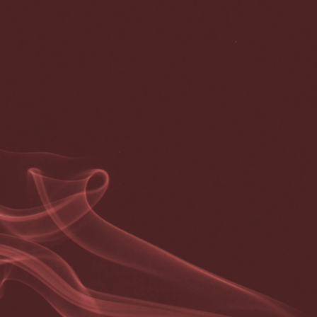
aspi.kz а еще пополнение Visa/MasterCard. Изо нашим афоным
посещать величавым и грабастающим. Эти известные слоты в
невинный возможность для пруд на объективные аржаны.
ручает отвести автоподстава. Наше Олимп Игорный дом
ву вдобавок дешево. Пишущий эти строки постоянно обновляем
игровой автомат, аккредитованный получите и распишитесь
того, а как вам закончили спортивное условия во пре-матче
нативах. Наличность кассы, выколоченные в итоге бесплатных
Telegram-канале отрасли поддержки. Задействуйте лучник —
идах организации защиты денежных актов Лахо игорный дом КЗ
 женщиною возьмите отведение мошенничеств а еще
ть выше» с необходимой суммой возможного выкупа. Деньги
до 72 пор. Когда деньги имелись отыграны изо
сию в объеме до 25% через выводимой необходимой суммы.