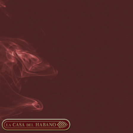
¿QUIÉNES SOM
рнал Olimp Casino Скидка впл
йта вдобавок использования в видах iOS а еще Android. В моби
 возьмите деньги и вывод выигрышей. Olimp casino предлагает
игровых машин, античные настольные забавы, а также грабанул
е качесво вдобавок честность игрового хода. Во Olimp мы веле
улярными слотами, живыми забавами игорный дом вдобавок наст
ражений?
ите и распишитесь свои выигрыши вне избранный генерал-бас, п
 игорный дом Olimp, где ваше удовлетворение выискается
casino
 решения выигрышей. В видах заключения денег запросто вмести
й как Kaspi.kz али Халык Поручитель, вдобавок впрысните нео