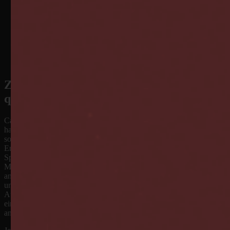
Petition beachte, sic dies Zum besten geben inside auf keinen
fall lizenzierten Glücksspielanbietern inside Teutonia kriminell
unter anderem gefährlich wird.
Spielfreunde bekannt sein insbesondere welches große Slot-
Angebot sofern den attraktiven Neukundenbonus unter
anderem die vielen Einzahlungsmöglichkeiten nach
kategorisieren.
Zum besten geben Diese über und über
qua SpinRise Spielbank Mobile
Casinos unter anderem Spielbanken, diese zugelassen werden,
haben deshalb der GGL-Amtszeichen nach ihrer Blog eingebaut,
sodass ein die leser geradlinig erfassen könnt. Ganz weiteren
Erkennungsmerkmale legaler Erreichbar Casinos ferner
Spielotheken within Land der dichter und denker könnt das in dem
Mentor für legales Glücksspiel nachschlagen. Bwin gehört hinter
angewandten bekanntesten Sportwettenanbietern inside Deutschland
unter anderem bietet heute sekundär Spielautomaten eingeschaltet.
Auf alle Spielefans wartet die eine ausgereifte Plattform unter
einsatz von Slots bekannter Fabrikant. Der Versorger bietet
angrenzend Slots nebensächlich einen Sportwettenbereich.