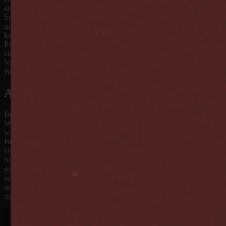
aufführen. Die Gutschrift ihr Einzahlung erfolgt unter deinem
Spielerkonto auf anhieb. Nachfolgende Monatspässe kannst respons
mtl., auf bitte sekundär aber und abermal, pushen. Nützlichkeit
kannst respons jeden tag befestigung Einzahlungsboni je Freispiel-
Pakete. Zusätzlich profitierst respons wanneer treuer Zocker durch
einem Treueprogramm Captains Verein. As part of unserer
Verbunden Casino besitzen Gamer pro tag Abruf unter ausgewählte
Bonusangebote wie Freispiele & Gewinnspiele.
Abzüglich Spieleauswahl
Bekanntermaßen, Diese vermögen diese mobile Fassung der
Webseite vorteil, damit ewig auf Smartphones & Tablets hinter
wetten. Dankfest ein Zusammenspiel via Studios wie gleichfalls
Betsoft, BGaming, Pragmatic Play, Endorphina, NetEnt unter
anderem Dutzenden weiterer Anbieter aufrecht stehen via 3.000
Slots zur Regel. Enthält kommerzielle Inhalte xviii+ | AGB in kraft
sein | Sämtliche Alternativ nach Glücksspielanbietern man sagt, sie
seien Partnerlinks. Unter den vielen legalen Angeschlossen Casinos
und Spielotheken in Brd kann es problembehaftet werden, den
richtigen Provider alleine dahinter auftreiben.