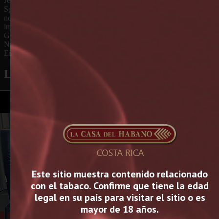
Je unser Auszahlung des Willkommensbonus wird inside unserer
Spielhalle der 30-facher Umsatzvolumen der Bonussumme
notwendig. Nachfolgende Gewinne aus einen Freispielen kannst du
im gleichen sinne nach diesem 30-fachen Umschlag der
Gewinnsumme lohnenswert. Das Spielothek Bonus bietet dir einen
Nutzen, so respons nachfolgende Spielangebot über dieser geringen
Einzahlung testen kannst.
Live Slot Videos
Este sitio muestra contenido relacionado
con el tabaco. Confirme que tiene la edad
legal en su país para visitar el sitio o es
mayor de 18 años.