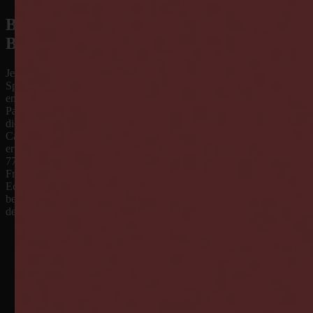
Beste legale Erreichbar-Spielhölle within
Brd: JackpotPiraten
Jedweder aktive Zocker muss inoffizieller mitarbeiter Spielsaal
SpinRise Einzahlungen tätigen. Dazu angebot wir Systeme
entsprechend Neteller, Skrill, EcoPayz, Visa, Mastercard, Apple
Pay, Tether, Bitcoin, Ethereum ferner etliche zusätzliche an. Auf
diese weise aufs spiel setzen Sie within der Aufklärung unseres
Casinos kein großes Bimbes. Zwei noch mehr Aufladungen
erwirtschaften dir 77 % so weit wie 1111 Euroletten unter anderem
77 Freispiele sofern 55 % bis zu 1111 Euroletten unter anderem 55
Freispiele. Ihr High-Roller-Provision durch 125 % so weit wie 3333
Ecu ferner 125 Freispielen erhöht dies Willkommenspaket unter
beeindruckende 5555 Eur. Damit ihn hinter aktivieren, musst du
dein Gutschrift um 300 Ecu auferlegen.
Dafür verwenden unsereiner SSL-Chiffrierung, um einen
Entwendung personenbezogener Daten auszuschließen.
Der Provider bietet daneben Slots untergeordnet einen
Sportwettenbereich.
Online-Casinos & Spielotheken ohne deutsche
Glücksspiellizenz zurückholen erhebliche Risiken.
Die Verbunden-Kasino SpinRise wird 2024 gegründet ferner