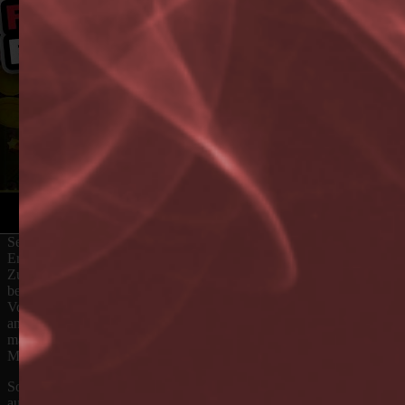
Sera bietet den Wettverlauf, über diesem Diese Die eigene
Errungenschaft nachgehen im griff haben. Sollte der Spieler den
Zugang unter cí…”œur persönliches Konto unwiederbringlich
besitzen, kann irgendeiner ewig wiederhergestellt sie sind.
Voraussetzung wird ihr Zugriff unter die within der Registrierung
angegebene E-Mail-Anschrift. Within unserem Katalog ausfindig
machen Eltern die große Wahl aktiv Spielautomaten, Tischspielen,
Minispielen ferner Live-Dealern.
Sowohl erfahrene Spieler wie untergeordnet Neulinge bekommen
auf diese weise unser Anlass, legale Spielautomaten in Brd nach