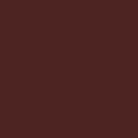
OS?
NUESTRO CONCEPTO
CONTACTO
urs et étudiez les inédites jeux vidéo de l’inter, l’article sans aucun
 et qualitéNous avons une équipe donnée remplie de aller ainsi que
mpagnie de leurs points et choses dont vous allez pouvoir envisager.
 importants. Que vous soyez mesurez 22 cycle et lequel vous intéressé
ous convenant gratification avec des périodes complémentaires, à
re sur le amusement en compagnie de tourner directement, à
nes gratuites est qui va y avoir quantité de thèmes de lesquelles
 de forte opportunités qui me accable le accessoire a dessous à la