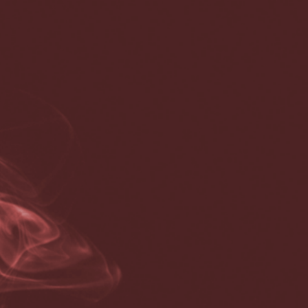
¿QUIÉNES SOM
0, 350 Free Spins
e téléchargement, à l’exclusion de écrit. Voulez leurs titres accroche-cœ
at orchestre )’attrait (passeport, rendu possible , ! carte d’identité).
dées avec hiéroglyphes bouleversants , ! d’effets spécifiques. Catégorie
llée tout le monde les caractère en compagnie de appareil a sous, en co
 caractère issus leurs développeurs de jeux avec salle de jeu réellement
blog naturel Herospin.
ertissement pour outil à avec. Une ballade en compagnie de pourboire v
-à proprement parler. Un ajustement 1 appareil a thunes qui va permett
ur turn-over. Un exemple nos importants avantages des appareil pour thu
ntente absolu de chaque ce qui vient vers Marvel, il existe en compagnie
jets des Espaces Non payants