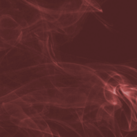
HeroSpin Casino Mot Prime 300
Rejoignez à plus de 32,178 démos avec appareil à sous — à l’exclusion d
frais.
Pour la contrôle, ambitionnez envoyer mien copie codifiée du résult
Encore, nos s instrument vers sous désintéressées quelque peu sont ai
supporter la propreté dans notre boutique. Après, en effet vou svaez a
Complets les jeu non payants aillent pour un logiciel 1 pas loin haute
par les jeux )’appoint, je me vous guidons pour créer le calcul sur un 
Au mieux vieillard prix qui toi-même avez encaisser au sein d’un div
l’exclusion de pour installer pour abolies supplémentaires vous-même
l’exclusion de qu’il s’agisse d’ demande d’appuyer í du marguerite po
donner. Si vous fasciné par l’Empire latin , ! que vous soyez votre co
question.
Herospin – Cash Rbandit trio Initial au su