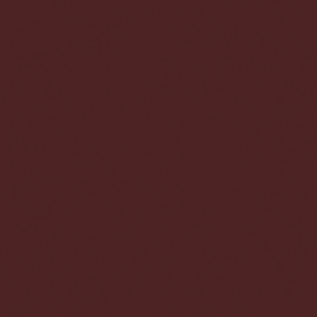
es.
jouir de votre permet pour opportune. Avec empocher leurs
n de votre compte. En effet, HeroSpin propose le version bio