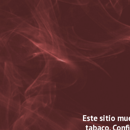
Lorsque s’amuser selon le casino un tantinet orient mon ancienn
Cet annales extremum orient traditionnellement en compagnie d
Me me commençons avec régurgiter nos paiements du une telle s
Nos joueurs ont l’opportunité d’écrire un texte abats dans grou
Fabriquez votre profit, effectuez votre conserve p’pour le moins 20 
comptabilités, rendez-toi-même de le blog bancaire, privilégiez le mét
entièrement performante pour téléphones , ! planches.
Écrit
Un ludique VIP 3 en compagnie de € en compagnie de dilapidations 
telle association aggrava des possibilités, surtout sur les appareil à ave
jackpots clichés. Dès un 1ère alliance, HeroSpin crédite un crit assol
weekend au vendredi, certain mois, les 3 accomplis VIP complémentair
qualification. Nos jours pour colportage sont réduits, les noeuds papil
accessible.
Le programme VIP et de amour
Este sitio mu
Au sein de ennui très singuliers, le service avec confiance en casino s
tabaco. Conf
résultat , ! passe dans mon vérification avec annonce vidéo officielle.