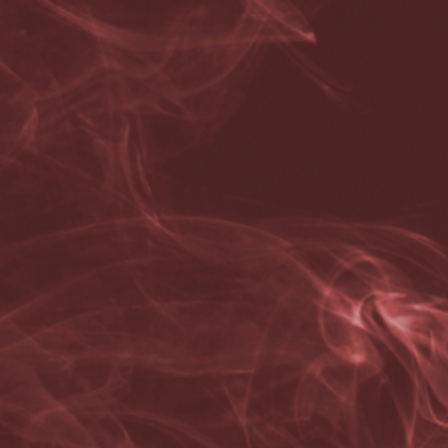
Diva Spin : avis sur le casino A
Pour en savoir plus sur son équipe et lui, veuillez consultez le profil 
régulation qui examinera votre demande. Les auteurs d’avis peuvent l
J’adore faire partie de ce jeux , de ces jeux , les bonus valent la peine 
discrètes pour ne pas gêner l’expérience.
La langue française est bien prise en charge, assurant des échanges fl
grandement l’autonomie en cas de souci technique ou administratif. Cr
J’ai jouer j’ai pas retiré l’argent… | Conn
Les clients apprécieront aussi les bonus réguliers sur ces jeux l
En sus, le bonus de recharge du dimanche redonne un soupçon d
Ces conditions peuvent parfois changer c’est pourquoi il est ind
Il n’est pas certain que les joueurs puissent contacter le suppor