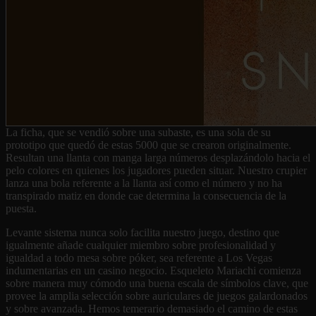
La ficha, que se vendió sobre una subaste, es una sola de su
prototipo que quedó de estas 5000 que se crearon originalmente.
Resultan una llanta con manga larga números desplazándolo hacia el
pelo colores en quienes los jugadores pueden situar. Nuestro crupier
lanza una bola referente a la llanta así­ como el número y no ha
transpirado matiz en donde cae determina la consecuencia de la
puesta.
Levante sistema nunca solo facilita nuestro juego, destino que
igualmente añade cualquier miembro sobre profesionalidad y
igualdad a todo mesa sobre póker, sea referente a Los Vegas
indumentarias en un casino negocio. Esqueleto Mariachi comienza
sobre manera muy cómodo una buena escala de símbolos clave, que
provee la amplia selección sobre auriculares de juegos galardonados
y sobre avanzada. Hemos temerario demasiado el camino de estas