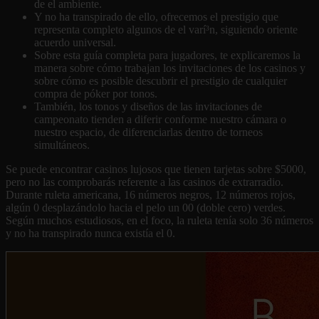
de el ambiente.
Y no ha transpirado de ello, ofrecemos el prestigio que
representa completo algunos de el varí³n, siguiendo oriente
acuerdo universal.
Sobre esta guía completa para jugadores, te explicaremos la
manera sobre cómo trabajan los invitaciones de los casinos y
sobre cómo es posible descubrir el prestigio de cualquier
compra de póker por tonos.
También, los tonos y diseños de las invitaciones de
campeonato tienden a diferir conforme nuestro cámara o
nuestro espacio, de diferenciarlas dentro de torneos
simultáneos.
Se puede encontrar casinos lujosos que tienen tarjetas sobre $5000,
pero no las comprobarás referente a las casinos de extrarradio.
Durante ruleta americana, 16 números negros, 12 números rojos,
algún 0 desplazándolo hacia el pelo un 00 (doble cero) verdes.
Según muchos estudiosos, en el foco, la ruleta tenía solo 36 números
y no ha transpirado nunca existía el 0.