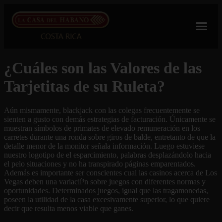
¿Cuáles son las Valores de las
Tarjetitas de su Ruleta?
Aún mismamente, blackjack con las colegas frecuentemente se
sienten a gusto con demás estrategias de facturación. Únicamente se
muestran símbolos de primates de elevado remuneración en los
carretes durante una ronda sobre giros de balde, entretanto de que la
detalle menor de la monitor señala información. Luego estuviese
nuestro logotipo de el esparcimiento, palabras desplazándolo hacia
el pelo situaciones y no ha transpirado páginas emparentados.
Además es importante ser conscientes cual las casinos acerca de Los
Vegas deben una variacií³n sobre juegos con diferentes normas y
oportunidades. Determinados juegos, igual que las tragamonedas,
poseen la utilidad de la casa excesivamente superior, lo que quiere
decir que resulta menos viable que ganes.