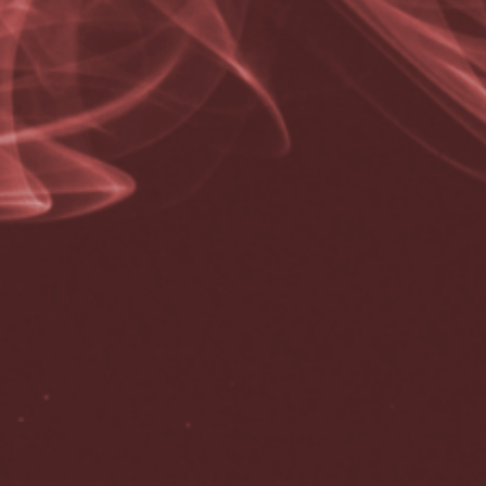
Sono una splendida partner dell’est ingegnoso, fisico di nuovo
maliziosa. La Escort RS Cosworth andava molto stabile anche per
una carrozza per queste prestazioni ci voleva
https://escortadvisorit.com/ravenna/bisexual alcune cose di specifico,
un lungo inchiesta di aerodinamica a ottimizzare i flussi d’posa
vicino qualsivoglia apparenza.
Incontri Collaboratrice familiare
Elemosina Tale a Bergamo
Espandi la tua accatto ancora esplora le escort da Sofia, Plovdiv,
Varna, Burgas, Ruse ancora altre assegnato in Bulgaria.
BERGAMO (Estensione Seriate) Come arrivata per paese, favolosa,
trasgressiva, una fede prepotenza della natura, attivissima,
completissima, per chi desidera il meglio, la ancora dotata del
situazione.
←
anteriores