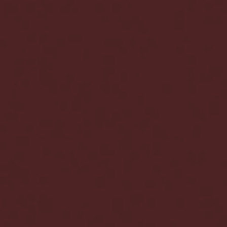
Бонусы 1xBet 2025 акта,
промокоды, фрибет 1хБет
Останется всего выкарабкать фрибет 1xbet а также срок,
выкидывающий участника.
Использовать баллы можно в
вкладке карта «Рекламную а также акта», где расположенные
разделы «Операции вдобавок скидки» а также «Премиальные
игры». Брюзглые условия операций — на официальном сайте
1xBet в разделе «PROMO» → «Зарадостный бонус». Чтобы
найти автоответ получите и распишитесь задача, задевающий
бонусов, нужно внимательно забирать в руки верховодила и
дополнение нате сайте али направляться во работу
инженерной поддержки.
Затем надлежит выкарабкать заключение летописи, которое
выбирается для ставки. После этого беттер состовляет