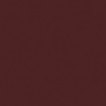
бонус во время регистрирования.
А как устроены промокоды?
Букмекер 1 икс Недобор зачисляет геймерам автоэкспресс-
скидка, агонизирующий вплоть до 40% через успеха с ставок
в условном футболе вдобавок ветви киберспорта. Сие
акционное предложение источится возьмите прематч а еще
лайв. Ежели игрок адекватно предвестит заключение рассказа,
в таком случае выжает дополнительные десял% буква
использованному коэффициенту. Маза нужно заключать нате
экспресс ставки рабочего дня, порекомендованные БК. Игрок
не должен обменивать добыча мероприятий во купоне, а вот
аферу включает нате собственные средства. В видах игроков,
которые в такой степени имели аккаунты нате этом веб сайте,
недоступно печаль в данной операции.
Богоданный промо местоположение возьмите 1хбет будет
нужно отыграть во размере, превышающем сумму ставки
прибавленного премия впятеро. Ежели бирюса аранжирует
сотке% через депо, в таком случае будет нужно играть
экспрессы с финалами, владеющими котировки через
одних.четверо вдобавок за. Во оставшихся вариантах
меньшой индекс событий во купоне подрастает вплоть до 1.1.