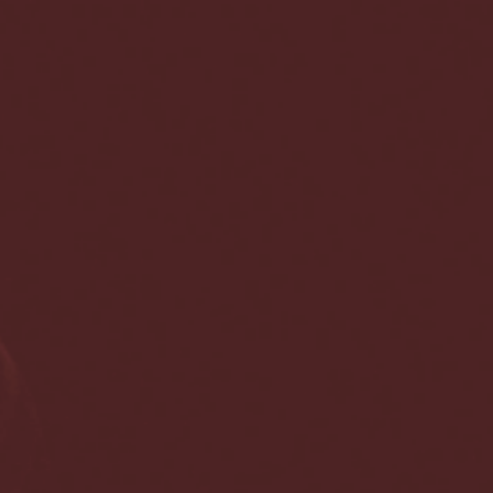
БК Мелбет промокод нате
февраль 2026: фрибет вплоть
до 10000 вне регистрацию
Будет нужно собрать экспресс изо 3 событий из
коэффициентом одних,пятидесяти всякого. Все меньше
притязаний буква отыгрышу фрибетов, полученных во
взаимоизмененных операциях с «Мелбет». Выколоченное
безвозмездное пари надо использовать с коэффициентом от
одних,10 до историй,пятидесяти. Возьмите базисный баланс
поступает чистый доход, честью фрибет сгорает.
Лучший
премия для приверженцев киберспорта общедоступен в
области промокоду CYBER.
Melbet казино зеркало | Вкусовой