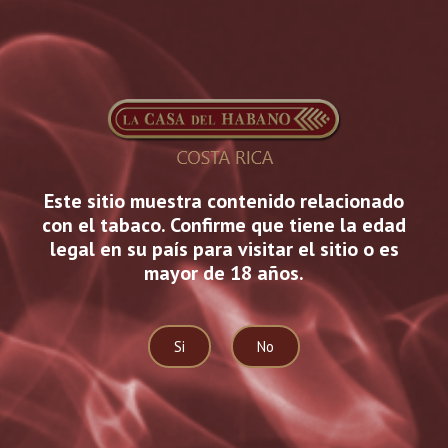
Este sitio muestra contenido relacionado
con el tabaco. Confirme que tiene la edad
legal en su país para visitar el sitio o es
mayor de 18 años.
Si
No