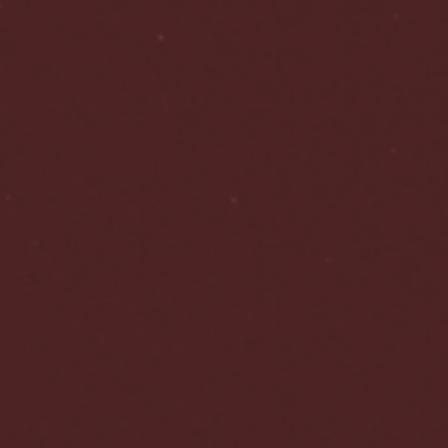
промокоды букмекера, а вот без исключения бесплатные
предложения нужно выкапать во отрасли фрибеты без депо.
Временной процесс критичен у применении промокодов
Мелбет.
SITIO POR