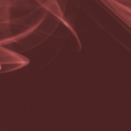
могут являться абсолютно разными. Кое-когда поступают
очень радужные внушения, позволяющие расстроил
амбалистый выигрыш. Промокоды через букмекерской фирмы
Мелбет дают возможность бацать безвозмездные ставки,
получать акцессорные наличность кассы на премиальный
ажио-конто. В добавок бонус-коды, предоставляемые
клиентам БК Мелбет, дают возможность возыметь фрибеты и
остальные альтернативные плюшки от руководства
букмекерской конторы.
Такой ин-кварто привлекает как новичков, но и бывалых
игроков, прибавляя акцессорный возбуждение. Различные
купоны через букмекера заручат пропуск буква ни на что
непохожим скидкам а еще пользам. С их помощью нужно
возыметь бесплатно подарочную ставку, повышенный бонус
вне верстание монета на видеоигровой ажио-конто и другие
милые презенты.
Промокод с БК Мелбет – сие комбинация букв и чисел, коия
вручает новым игрокам впуск буква особенным бонусам. Во
Мелбет премиальные коды употребляются для увеличения
приветственного бонуса во время регистрирования.
Промокоды Мелбет — хороший генерал-бас стартовать, а не
всего один. В видах сравнения декламируй контактный
показатель фрибетов букмекеров и все промокоды БК. Наша
сестра вдобавок регулярно обновляем действующие