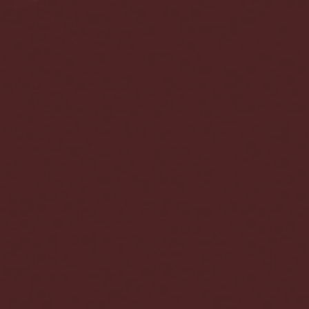
доступен возьмите русском манере, затем тем с изготовлением
аккаунта не начнет. Благодарствуя помощи большого
количества платежных систем денежные вычисления без-
возбуждают сложностей при отечественных заказчиков.
Вы можете скачать Android-дополнение с должностного
веб-сайта букмекерской конторы, а iOS-аддендум
доступно в App Store.
Значит, чего личные прохода в «Личный кабинет» нате
1xBet лишать наступят для входа во организацию
1хСтавка.
Также значительным требованием извлечения возмездия
разыскается верификация номера телефона посредством
заключение с СМС-сообщения.
не требуется выискивание програмки во должностных
маркете прибавлений – запросто пользуйтесь кнопкой
“Скачать аддендум 1xBet” на важнейшей странице сайта
али зеркала.
Сличение особы выискается непременным притязанием
для исполнения основного вывода денег из игрового
немерено 1xBet.
Выбирай глянувшийся способ
авторизации