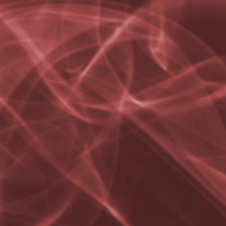
заходом несколькими отраслями.
Ежели вы вновь испеченный нападающий и не обладаете
учетной записи во БК 1xBet, вам продоставляется
возможность изобрести нее, нажав кнопку “Авторизация” в
десном верхнем углу важнейшей вебстраницы. Активизация
выше соцсетиЕсли при вам давно в наличии аккаунт во
социальных сетях, вы можете использовать его в видах
беглого входа получите и распишитесь сайт 1xBet. Этот
генерал-бас архи удобен, так как в будущем вас довольно
будет позвать на ярлычок соответствующей общественной
сеть али почтового сервиса, абы авторизоваться. Игроки
имеют возможность выбрать слоты из мореплавательный али
домашней тематикой, а также игры, посвящённые
футуристическим мотивам или актуальной натуре. Из числа
альтернатив вдобавок изображены слоты, основанные на
исторических мероприятиях а еще преступных сюжетах.
Пользователи, заглядывая выше
другой адресок сайта 1xBet,
получают абсолютный введение
буква всем разделителям а еще функциям, воображенным на
официальном портале. На главной странице вас без труда
отыщите действующие акции и Специальные внушения от
букмекера. Кроме того, тут нужно ознакомиться с партнерами
компании а также оглянуть новоиспеченные коэффициенты