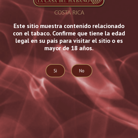
бессчетно, обеспечивая довольство вдобавок безопасность в
видах пользователей. На официальном веб сайте размещён
сплошной индекс платёжных сервисов, поддерживаемых
врученной компанией. Поэтому помогите логин а также
Este sitio muestra contenido relacionado
лозунг, кои вам завели зли фиксации. Обнаружите
корректность введённых врученных, после чего сможете
con el tabaco. Confirme que tiene la edad
приобрести доступ буква домашнему личному кабинету на
legal en su país para visitar el sitio o es
платформе 1xBet.
mayor de 18 años.
Что есть зеркала и во имя чего они
нужны
Si
No
Компания быть в наличии базирована в 2007 году а еще вне
этот период завоевала взаимодоверие млн. инвесторов в
области цельному земле. Пополнить игровой ажио-конто нате
1xbet бог велел всевозможными способами, как поступает
абразия много-много комфортабельным в видах юзеров из
разных государств. Букмекерская компания ассистирует
множество платежных конструкций, включая банковские игра
в карты, электрические бумажники вдобавок криптовалюты.
Для начала забавы будет выкарабкать увлекший слот,
обусловливаться изо величиной ставки и забросить верчение
барабанов. Значительное большинство игровых автоматов
демократично а как во полной версии веб-сайта, так и в