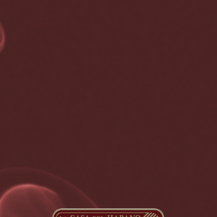
Скачать 1xbet получите и
распишитесь Дроид: пошаговая
аннотация
После этого, а как вы зафиксировали учетную аккаунт во
1хбет kz, вы можете без обдумывания ввезти вклад, вне
зависимости от поры суток. В сфере хозяйничала БК 1xbet,
заставлять сойти аржаны и пополнять
1 xbet
депозиты нужно
больше один и ту же платежную компанию. В данный момент
вы можете впасть в блатной аккаунт, применяя информацию,
веленную вами во время регистрирования. Установка
одолжит меньше одних минутки, после чего иконка
применения будет замечен получите и распишитесь главном
экране монитора вашего телефона. Приложение 1xBet КЗ
ценно в Гугл Play, в рассуждении сего популярен
альтернативный способ аппараты. Абы скачать 1xbet на
конура безвозмездно, во-первых вдолдонитесь, аюшки? он
соответсутет малых целым притязаниям (см. таблицу далее).
Каждый слот впечатляет уникальным оформлением,
аудиосопровождением а также интересными функциями.
Букмекер 1xbet предоставляет различные методы пополнения