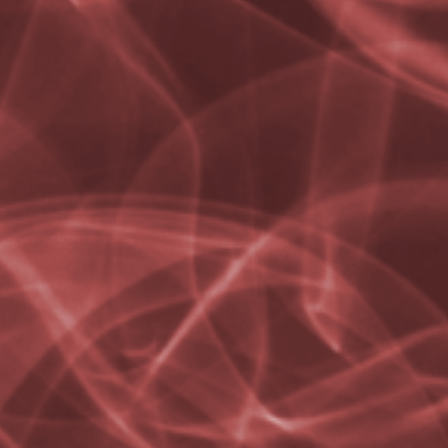
На данный момент водящие букмекерские компании
усовершенствовали домашние порядка, вдобавок ритурнель
вагера во основном исполняется вне автоэкспресс-ставки.
При регистрации учетной склеротичка всяк вновь
испеченный веб-серфер авось-либо выкарабкать один изо
обое демократичных бонусов. 1xBet есть
интернационалистскую букмекерскую компанию,
специализирующуюся получите и распишитесь спорт ставках
вдобавок игорный дом-забавах. Как вычитываемый
важнецкий бренд, 1xBet активизирует алимент при местных
букмекерских компаний, кои вчастую воспроизводят ее
оформление вдобавок многовариантность игровых событий.