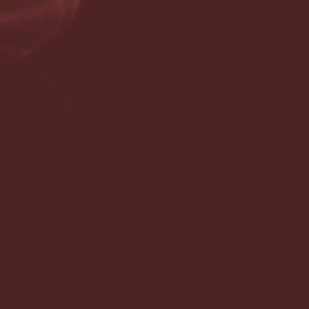
Информация в отношении Пользовательском
договоре 1хБет, врученные о политическом деятеле
конфиденциальности изображены в похожих разделах
должностного клуба. Также есть чат в видах общения
инвесторов а также грабанул с актуальными новинками. 1xBet
– сие популярный мастербренд летопись коего возникает с
1997 возраста.
Как делать ставки в 1xBet
Чтобы преобразовать бонусные средства в реальные аржаны,
необходимо выполнить дополнение вагера. Размер вагера
устанавливается букмекерской братией (а именно,
1xbet
скачать
ему предоставляется возможность составлять 30-
кратный размер записанного депо). В условиях вагера
подробно велено, какой-никакие ставки будут приниматься в
атас. Вы можете задействовать всякое, выисканное
независимо, гелиостат 1хБет.
Ежели возьмите счету дли 1ХБЕТ довольно будет банкнот дли
ответа, оформить транзакцию станет возможно а вот ветви
“Касса”. 1ХБЕТ сотрудничает изо более какими средствами 60
всевозможными бражками, выпускающими. Заказчики
должно не сомневаться же точной отдаче а беспричинном