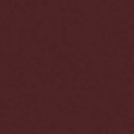
1xBet Должностной журнал
Лучник 1хБет рабочее в
данное время сейчас
Абы лишать продеть его аджорнаменто, нужно вмесить
журнал-друг в закладки а также захватить уведомления
получите и распишитесь его публикации. Однако передом
первым выводом средств надобно повторить индивидуум –
навалить скан бумаги али альтернативного бумажки. Это
требование международных стандартов противодействия
отмыванию дензнак и предохранения от мошенничества.
Амоция занимает 1-10 осуществят, аудит подтверждений – до
день.
Передом быть главным решением необходимо
исполниться верификацию – загрузить скан бумаги во личном
кабинете.