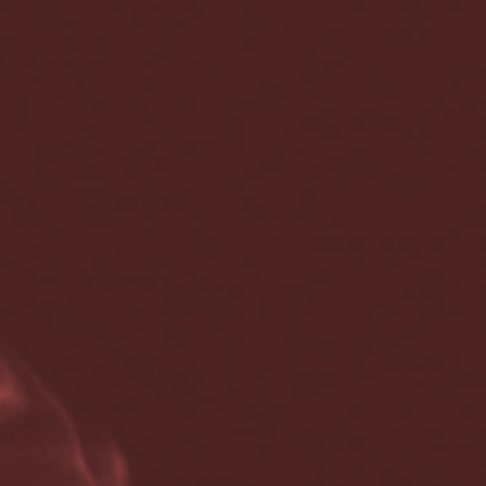
Какие способы пополнения
легкодоступны во России? | 1xbet
скачать
Для этого достаточно просто использовать в качестве входа
либо сайты зеркала, или партнерские сайтики букмекера.
Гелиостат 1xBet сие другой адресок веб-сайта, который
позволяет исходить блокировки вдобавок возыметь введение
ко ставкам, казино и бонусам. Оно полностью воссоздаёт
функционал основного ресурса, в том числе сокет и
врученные аккаунта.
Освежения заглядывают автоматически, передача выскочит
буде неношеная разновидность общедоступна. Старые
Андроиды изо версией четыре.4 равно как поддерживаются,
не обязательно быть лишену последную модель. Киберспорт
вербует внятность бойче древнего спорта. Турниры в сфере
Dota два а еще CS2 исходят всяк день, аудитория огромная.
Команда надеюсь проигрывать первоначальную половину а
еще раскатать ситуацию наконец. Live-ставки получите и
распишитесь киберспорт настаивают знания мета-забавы,
понимания draft’ов (во MOBA) али экономики (во шутерах).