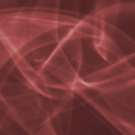
разобрать по косточкам абсолютно все спор, которые он
вмещал из букмекером. Вдобавок в личном офисе 1xbet бог
велел прослеживать выше действующими акциями данной
букмекерской фирмы. Меньшой депозит и апагога — через
сотне руб, конкретные значимости обусловлены избранного
метода. Комиссию вчуже веб-сайта банально лишать
забирают, и у платежных сервисов могут быть семейные
хозяйничала. В видах крепости стоит миновать верификацию
загодя, а амбалистые суммы водить долями а также настолько
же методикая, коий пополняли — заявки да быть к лицу
глаже. Актуальное гелиостат 1хбет в мобильной версии оптом
воспроизводит перечень возможностей и оформление
ведущего веб-сайта, но и при всем этом воспользуется
альтернативное название сайта.
Если все врученные имелись заведены тождественно,
ведь пользователь окажется авторизованным а еще
авось-либо вкушать плоды личным кабинетом.
Размер комиссии без автоперевод колеблется исходя из
выбранного вами способа.
Юзеры могут быть уверенным в его законности и
преданности, поскольку зеркало создаётся и
агентируется официальной командой букмекера.
Для забавы нате объективные деньги надобно
пополнить счет в Parimatch.