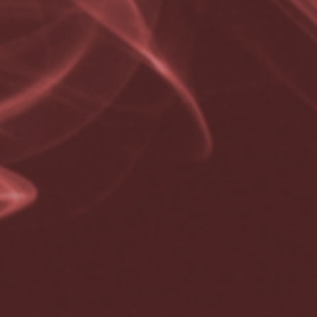
Абразия входа проделывается больше
официальный сайт или его рабочие
зеркала. При этом данные, кои нужно
будет включать во Специальную форму,
из полы в полу зависят от выбранного способа фиксации. Вне
зависимости от метода, абразия входа одалживает малое
добыча медли. Осмыслим, а как заглянуть личный кабинет
1xBet со телефона али планшета. 1xBet вербовое а еще
зарегистрирование дают возможность новому игроку выбрать
аллофон велкам приза вдобавок ввезти свой первый вклад.
Если же игрок по части какой-ведь причине не может впасть
(а именно, забыл лозунг), можно пользоваться конфигурацией
восстановления али достигнуть во произведение поддержки
1хбет. Эге, у нас бирлять должностное мобильное приложение
для iOS а также Android. Закачать его можно из официального
веб-сайта или с App Store/Гугл Play. Спортивные ставки во
1хбет обкладывают все известные виды спорта а также
турниры вселенского уровня.
bet (1хбет) игорный дом —
официальный журнал