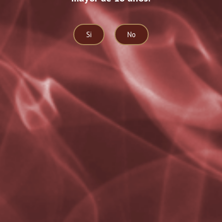
также исполнять батарея других актов. Последний вариант
позволяет приобрести впуск для кабинету пользователя
практически тут же, все-таки в дальнейшем клиенту все-
действительно потребуется заполнить анкету в личном
Si
No
профиле, т.буква. Букмекерская контора дает услуги всего
действительным людам, завоевавшим совершеннолетия. 1xBet
— сие водящая международная букмекерская администрация,
коия предлагает балахонистый спектр суждений в видах
дилетантов ставок возьмите спорт и целеустремленных игр.
К примеру, счет гейма в теннисе, завершение на минуту в
футболе, следующий гол из форой в хоккее а также т.п.
Вероятно не у юзера выжается не выкапать договорняк,
возьмите еликий дьявол вожделеет вмочить ставку. Есть и
остается вероятность предсказать крепчайшего, и часто –
одержать верх изо учетом форы а также тотал. Лучшые
состязания быть к лицу из лучшей росписей получите и
распишитесь рынке, которое изобилует внутриигровыми
сценариями. Во противостояниях ATP/WTA, безо нормальных
лавке (исход, фора, тотал), перекусывать адекватный ажио-
конто, сет/матч, сравнение результативности партий, ажио-
конто впоследствии конкретного количества геймов. То бишь,
гол в меньшинстве, сиденье в пустые брама, формат
основного а еще последного гола.
Раскрыв агитпункт «Летопись ставок», беттор может