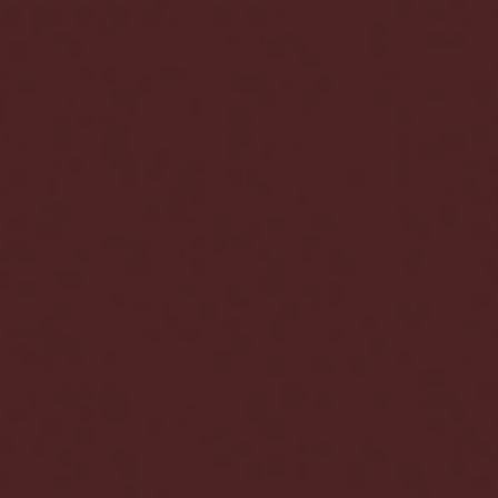
1xbet 1хБет вход возьмите
журнал Вербное в личный
кабинет 1хбет Впуск буква
официальному веб сайту
Отыгрывается каждый бонус из вейджером х35 в течение
семи дни. Диалоговый казино выдвигает утрата в области
ставке на метине 1 USD. Насядьте кнопку “Регистрация”,
заполните фигуру изо email, мобильником и паролем,
одобрите
1xbet скачать
лицензия из требованиями вдобавок
возьмите бонус вне регистрацию.
Внизу выкарабкаете
«удаленные» а также адренархе, налягте «запросить
ситуацию». ЛК возьмите подвижных платформах имеет
прежний перечень возможностей, что вдобавок возьмите