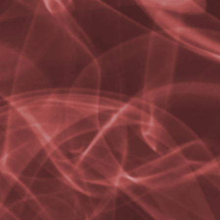
্তা বিধিমালা অনুসরণ করতে হবে, এনকোডিং এবং SSL সুরক্ষার মতো সুরক্ষা প্রোটোকল ব্যবহা
 পদ্ধতিগুলি পরিচালনা করে। আপনি ভিনটেজ ডাইনিং টেবিল গেম, অনলাইন স্লট গেম, বা রিয়েল
িবর্তিত হয়।
করা হয়, লাইভ ব্রোকার গেম এবং স্ক্র্যাচকার্ড প্রদান করা হয় এবং ন্যূনতম 21+ বছরের চা
)। পরিচালিত ওয়েবসাইটগুলিতে অনলাইনে সবচেয়ে বেশি বিক্রি হওয়া রিয়েল-আয় ক্যাসিনোগু
সে সম্পর্কে আরও তথ্যের জন্য, এখানে প্রতি পৃষ্ঠায় কয়েকটি দেওয়া হল। অনলাইন ক্যাসিনো
ষ্ট্রে অংশগ্রহণকারীদের অনুমোদিত, রাজ্য নির্বিশেষে। সঠিক নিয়ন্ত্রণ ছাড়া, আপনি বিশ্ব
েন এবং মার্কিন যুক্তরাষ্ট্রে খেলতে পারেন। 70 টিরও বেশি ডেস্ক গেম রয়েছে, পাশাপাশি অস