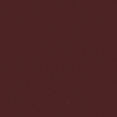
আপনার বন্ধু যদি ক্রিপ্টো খরচ করে তবে জুয়া কোম্পানি আপনাকে অতিরিক্ত $২৫ দিয়ে
একটি ভাল ধারণা, বিশেষ করে যখন আপনি বড় অঙ্কের টাকা তোলার চেষ্টা করেন। ক্রেডিট
গুলি ঝুঁকিমুক্ত এবং আপনাকে সম্ভাব্য লাভের ক্ষেত্রে একটি ভালো পরিমাণ দেবে। আমরা
, যার মধ্যে কিছু আমরা কম গুরুত্ব দেব। উল্লেখযোগ্যভাবে, রেগিং বুলের পুরষ্কার
াহলে এটি হল প্রাথমিক আমানতে জেনারেট করার পরিবর্তে লোকেদের জন্য নো ডিপোজিট
রা হয়।
SITIO POR