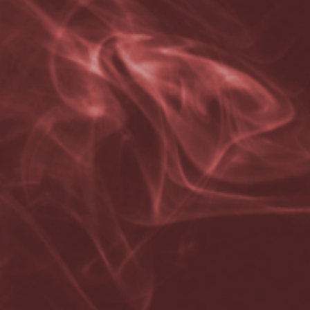
তার স্টাইল বা সাব-স্টাইলের কথা বলতে গেলে, তবুও তাদের বেশ নিবেদিতপ্রাণ ফল
উদাহরণস্বরূপ, স্থানীয় ক্যাসিনো যাদের একটি বড় গেম লাইব্রেরি আছে তারা 
এই নিবন্ধটি আপনার অভিজ্ঞতার বৈশিষ্ট্যগুলি তৈরি করুন, কেবল জুয়া খেলার প্রোগ